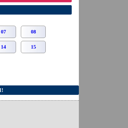
07
08
14
15
I!