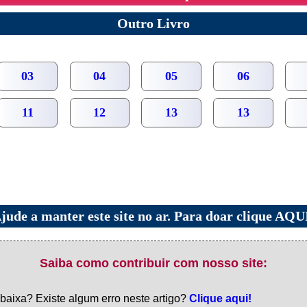
Outro Livro
03
04
05
06
11
12
13
13
jude a manter este site no ar. Para doar clique AQU
Saiba como contribuir com nosso site:
 baixa? Existe algum erro neste artigo?
Clique aqui!