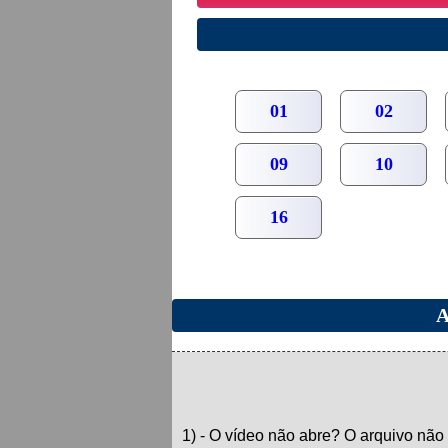
01
02
09
10
16
A
1) - O vídeo não abre? O arquivo não