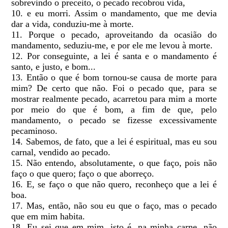
sobrevindo o preceito, o pecado recobrou vida,
10. e eu morri. Assim o mandamento, que me devia
dar a vida, conduziu-me à morte.
11. Porque o pecado, aproveitando da ocasião do
mandamento, seduziu-me, e por ele me levou à morte.
12. Por conseguinte, a lei é santa e o mandamento é
santo, e justo, e bom...
13. Então o que é bom tornou-se causa de morte para
mim? De certo que não. Foi o pecado que, para se
mostrar realmente pecado, acarretou para mim a morte
por meio do que é bom, a fim de que, pelo
mandamento, o pecado se fizesse excessivamente
pecaminoso.
14. Sabemos, de fato, que a lei é espiritual, mas eu sou
carnal, vendido ao pecado.
15. Não entendo, absolutamente, o que faço, pois não
faço o que quero; faço o que aborreço.
16. E, se faço o que não quero, reconheço que a lei é
boa.
17. Mas, então, não sou eu que o faço, mas o pecado
que em mim habita.
18. Eu sei que em mim, isto é, na minha carne, não