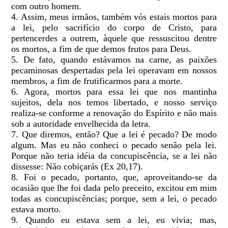
com outro homem.
4. Assim, meus irmãos, também vós estais mortos para
a lei, pelo sacrifício do corpo de Cristo, para
pertencerdes a outrem, àquele que ressuscitou dentre
os mortos, a fim de que demos frutos para Deus.
5. De fato, quando estávamos na carne, as paixões
pecaminosas despertadas pela lei operavam em nossos
membros, a fim de frutificarmos para a morte.
6. Agora, mortos para essa lei que nos mantinha
sujeitos, dela nos temos libertado, e nosso serviço
realiza-se conforme a renovação do Espírito e não mais
sob a autoridade envelhecida da letra.
7. Que diremos, então? Que a lei é pecado? De modo
algum. Mas eu não conheci o pecado senão pela lei.
Porque não teria idéia da concupiscência, se a lei não
dissesse: Não cobiçarás (Ex 20,17).
8. Foi o pecado, portanto, que, aproveitando-se da
ocasião que lhe foi dada pelo preceito, excitou em mim
todas as concupiscências; porque, sem a lei, o pecado
estava morto.
9. Quando eu estava sem a lei, eu vivia; mas,