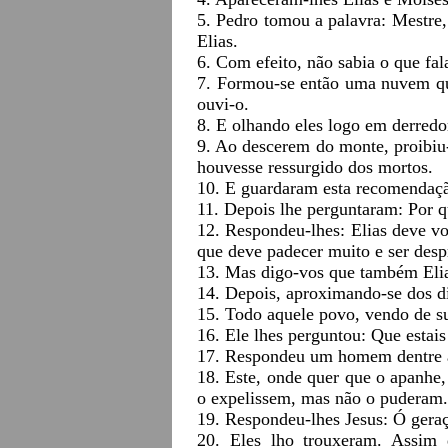
5. Pedro tomou a palavra: Mestre,
Elias.
6. Com efeito, não sabia o que fa
7. Formou-se então uma nuvem qu
ouvi-o.
8. E olhando eles logo em derredo
9. Ao descerem do monte, proibiu
houvesse ressurgido dos mortos.
10. E guardaram esta recomendação 
11. Depois lhe perguntaram: Por qu
12. Respondeu-lhes: Elias deve vo
que deve padecer muito e ser des
13. Mas digo-vos que também Elias
14. Depois, aproximando-se dos dis
15. Todo aquele povo, vendo de sur
16. Ele lhes perguntou: Que estais
17. Respondeu um homem dentre a 
18. Este, onde quer que o apanhe, 
o expelissem, mas não o puderam.
19. Respondeu-lhes Jesus: Ó geraç
20. Eles lho trouxeram. Assim q