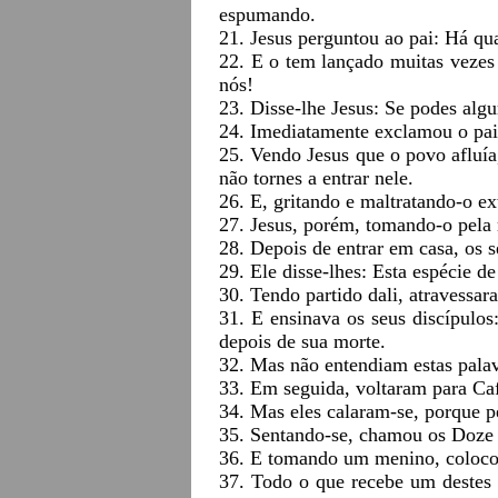
espumando.
21. Jesus perguntou ao pai: Há qu
22. E o tem lançado muitas vezes 
nós!
23. Disse-lhe Jesus: Se podes algu
24. Imediatamente exclamou o pai
25. Vendo Jesus que o povo afluía,
não tornes a entrar nele.
26. E, gritando e maltratando-o 
27. Jesus, porém, tomando-o pela 
28. Depois de entrar em casa, os 
29. Ele disse-lhes: Esta espécie d
30. Tendo partido dali, atravessa
31. E ensinava os seus discípulos
depois de sua morte.
32. Mas não entendiam estas palav
33. Em seguida, voltaram para Ca
34. Mas eles calaram-se, porque pe
35. Sentando-se, chamou os Doze e 
36. E tomando um menino, colocou
37. Todo o que recebe um destes