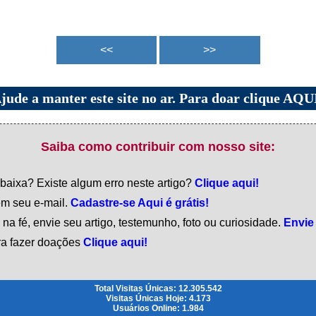
jude a manter este site no ar. Para doar clique AQU
Saiba como contribuir com nosso site:
 baixa? Existe algum erro neste artigo?
Clique aqui!
em seu e-mail.
Cadastre-se Aqui é grátis!
na fé, envie seu artigo, testemunho, foto ou curiosidade.
Envie
ara fazer doações
Clique aqui!
Total Visitas Únicas: 12.305.542
Visitas Únicas Hoje: 4.173
Usuários Online: 1.984