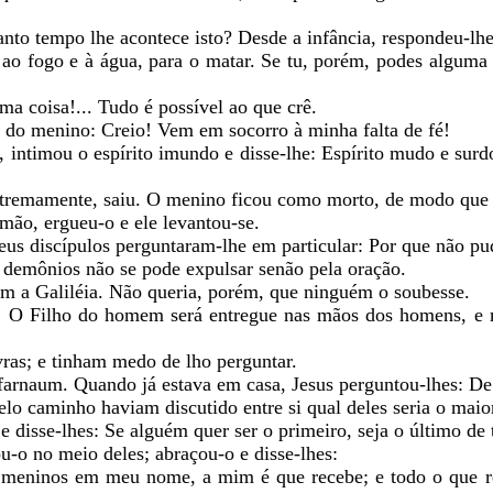
anto tempo lhe acontece isto? Desde a infância, respondeu-lhe
ao fogo e à água, para o matar. Se tu, porém, podes alguma
ma coisa!... Tudo é possível ao que crê.
 do menino: Creio! Vem em socorro à minha falta de fé!
 intimou o espírito imundo e disse-lhe: Espírito mudo e surd
extremamente, saiu. O menino ficou como morto, de modo que 
mão, ergueu-o e ele levantou-se.
seus discípulos perguntaram-lhe em particular: Por que não p
e demônios não se pode expulsar senão pela oração.
ram a Galiléia. Não queria, porém, que ninguém o soubesse.
: O Filho do homem será entregue nas mãos dos homens, e ma
ras; e tinham medo de lho perguntar.
farnaum. Quando já estava em casa, Jesus perguntou-lhes: De
lo caminho haviam discutido entre si qual deles seria o maio
disse-lhes: Se alguém quer ser o primeiro, seja o último de 
-o no meio deles; abraçou-o e disse-lhes:
 meninos em meu nome, a mim é que recebe; e todo o que 