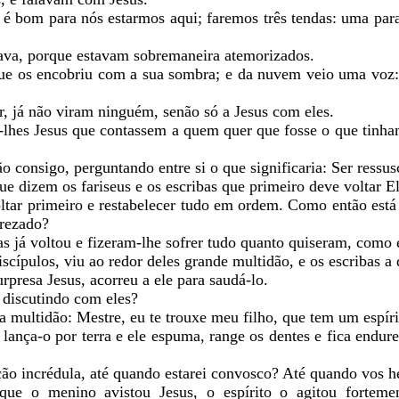
 é bom para nós estarmos aqui; faremos três tendas: uma para 
lava, porque estavam sobremaneira atemorizados.
e os encobriu com a sua sombra; e da nuvem veio uma voz:
r, já não viram ninguém, senão só a Jesus com eles.
-lhes Jesus que contassem a quem quer que fosse o que tinha
consigo, perguntando entre si o que significaria: Ser ressus
e dizem os fariseus e os escribas que primeiro deve voltar El
ltar primeiro e restabelecer tudo em ordem. Como então est
prezado?
 já voltou e fizeram-lhe sofrer tudo quanto quiseram, como es
cípulos, viu ao redor deles grande multidão, e os escribas a 
presa Jesus, acorreu a ele para saudá-lo.
 discutindo com eles?
multidão: Mestre, eu te trouxe meu filho, que tem um espír
lança-o por terra e ele espuma, range os dentes e fica endur
ão incrédula, até quando estarei convosco? Até quando vos he
ue o menino avistou Jesus, o espírito o agitou fortemen