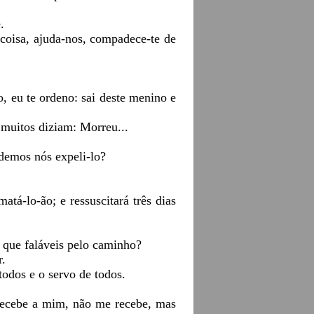
.
 coisa, ajuda-nos, compadece-te de
o, eu te ordeno: sai deste menino e
muitos diziam: Morreu...
udemos nós expeli-lo?
tá-lo-ão; e ressuscitará três dias
 que faláveis pelo caminho?
r.
todos e o servo de todos.
recebe a mim, não me recebe, mas