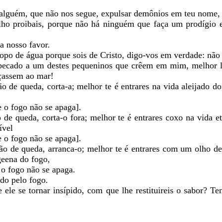
 alguém, que não nos segue, expulsar demônios em teu nome, 
o lho proibais, porque não há ninguém que faça um prodígi
a nosso favor.
opo de água porque sois de Cristo, digo-vos em verdade: não
o pecado a um destes pequeninos que crêem em mim, melhor 
nçassem ao mar!
ão de queda, corta-a; melhor te é entrares na vida aleijado d
 o fogo não se apaga].
o de queda, corta-o fora; melhor te é entrares coxo na vida e
ível
 o fogo não se apaga].
sião de queda, arranca-o; melhor te é entrares com um olho
geena do fogo,
o fogo não se apaga.
do pelo fogo.
 ele se tornar insípido, com que lhe restituireis o sabor? T