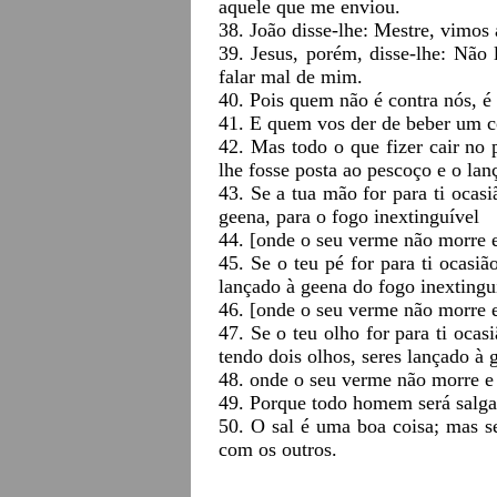
aquele que me enviou.
38. João disse-lhe: Mestre, vimos
39. Jesus, porém, disse-lhe: Nã
falar mal de mim.
40. Pois quem não é contra nós, é 
41. E quem vos der de beber um c
42. Mas todo o que fizer cair n
lhe fosse posta ao pescoço e o la
43. Se a tua mão for para ti ocasi
geena, para o fogo inextinguível
44. [onde o seu verme não morre e
45. Se o teu pé for para ti ocasiã
lançado à geena do fogo inextingu
46. [onde o seu verme não morre e
47. Se o teu olho for para ti oca
tendo dois olhos, seres lançado à 
48. onde o seu verme não morre e 
49. Porque todo homem será salga
50. O sal é uma boa coisa; mas se
com os outros.