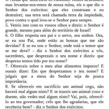
mas levantar-nos-emos de nossa ruína, eis o que diz o
Senhor dos exércitos: que eles construam e eu
destruirei; sua terra será chamada terra da impiedade,
povo contra o qual irou-se o Senhor para sempre.
5. Vereis isto com os vossos olhos e direis: o Senhor é
grande, mesmo para além do território de Israel!
6. O filho respeita seu pai e o servo, seu senhor. Ora,
se eu sou Pai, onde estão as honras que me são
devidas? E se eu sou o Senhor, onde está o temor que
se me deve? - diz o Senhor dos exércitos a vós,
sacerdotes, que desprezais o seu nome e dizeis: que
desprezo temos tido por teu nome?
7. Ofereceis sobre o meu altar alimentos impuros! E
ousais dizer: Em que desprezamos o teu nome? E
julgais que a mesa do Senhor seja de pouca
importância.
8. Se ofereceis em sacrifício um animal cego, não
haverá mal algum nisto? E se trazeis um animal coxo e
doente, não vedes mal algum nisto? Vai, pois, oferecê-
lo ao teu governador; crês que lhe agradarias, que ele
receberia bem? - diz o Senhor dos exércitos.