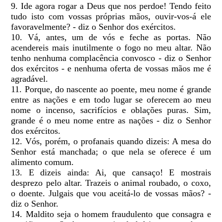
9. Ide agora rogar a Deus que nos perdoe! Tendo feito
tudo isto com vossas próprias mãos, ouvir-vos-á ele
favoravelmente? - diz o Senhor dos exércitos.
10. Vá, antes, um de vós e feche as portas. Não
acendereis mais inutilmente o fogo no meu altar. Não
tenho nenhuma complacência convosco - diz o Senhor
dos exércitos - e nenhuma oferta de vossas mãos me é
agradável.
11. Porque, do nascente ao poente, meu nome é grande
entre as nações e em todo lugar se oferecem ao meu
nome o incenso, sacrifícios e oblações puras. Sim,
grande é o meu nome entre as nações - diz o Senhor
dos exércitos.
12. Vós, porém, o profanais quando dizeis: A mesa do
Senhor está manchada; o que nela se oferece é um
alimento comum.
13. E dizeis ainda: Ai, que cansaço! E mostrais
desprezo pelo altar. Trazeis o animal roubado, o coxo,
o doente. Julgais que vou aceitá-lo de vossas mãos? -
diz o Senhor.
14. Maldito seja o homem fraudulento que consagra e