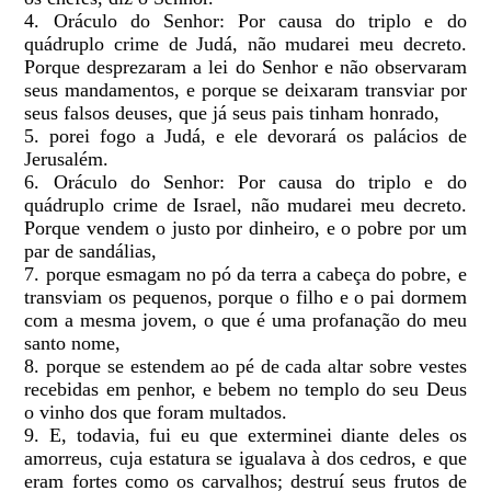
4. Oráculo do Senhor: Por causa do triplo e do
quádruplo crime de Judá, não mudarei meu decreto.
Porque desprezaram a lei do Senhor e não observaram
seus mandamentos, e porque se deixaram transviar por
seus falsos deuses, que já seus pais tinham honrado,
5. porei fogo a Judá, e ele devorará os palácios de
Jerusalém.
6. Oráculo do Senhor: Por causa do triplo e do
quádruplo crime de Israel, não mudarei meu decreto.
Porque vendem o justo por dinheiro, e o pobre por um
par de sandálias,
7. porque esmagam no pó da terra a cabeça do pobre, e
transviam os pequenos, porque o filho e o pai dormem
com a mesma jovem, o que é uma profanação do meu
santo nome,
8. porque se estendem ao pé de cada altar sobre vestes
recebidas em penhor, e bebem no templo do seu Deus
o vinho dos que foram multados.
9. E, todavia, fui eu que exterminei diante deles os
amorreus, cuja estatura se igualava à dos cedros, e que
eram fortes como os carvalhos; destruí seus frutos de