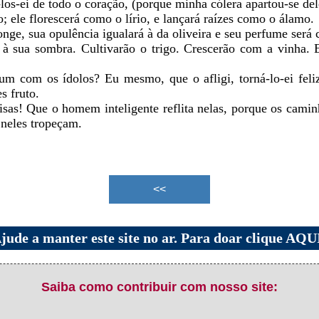
-los-ei de todo o coração, (porque minha cólera apartou-se del
o; ele florescerá como o lírio, e lançará raízes como o álamo.
onge, sua opulência igualará à da oliveira e seu perfume ser
e à sua sombra. Cultivarão o trigo. Crescerão com a vinha
um com os ídolos? Eu mesmo, que o afligi, torná-lo-ei feli
s fruto.
isas! Que o homem inteligente reflita nelas, porque os camin
 neles tropeçam.
jude a manter este site no ar. Para doar clique AQU
Saiba como contribuir com nosso site: