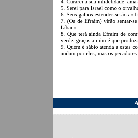
4. Curarei a sua infidelidade, amá
5. Serei para Israel como o orvalh
6. Seus galhos estender-se-ão ao l
7. (Os de Efraim) virão sentar-s
Líbano.
8. Que terá ainda Efraim de com
verde: graças a mim é que produze
9. Quem é sábio atenda a estas co
andam por eles, mas os pecadores
A