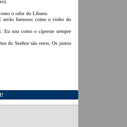
es).
á como o odor do Líbano.
. E serão famosos como o vinho do
z. Eu sou como o cipreste sempre
hos do Senhor são retos. Os justos
I!