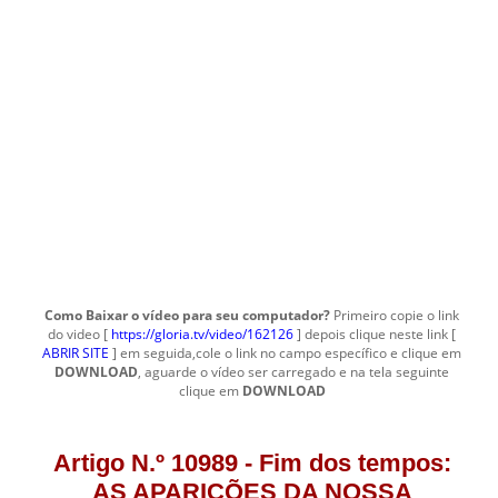
Como Baixar o vídeo para seu computador?
Primeiro copie o link
do video [
https://gloria.tv/video/162126
] depois clique neste link [
ABRIR SITE
] em seguida,cole o link no campo específico e clique em
DOWNLOAD
, aguarde o vídeo ser carregado e na tela seguinte
clique em
DOWNLOAD
Artigo N.º 10989 - Fim dos tempos:
AS APARIÇÕES DA NOSSA