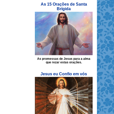
As 15 Orações de Santa
Brígida
As promessas de Jesus para a alma
que rezar estas orações.
Jesus eu Confio em vós