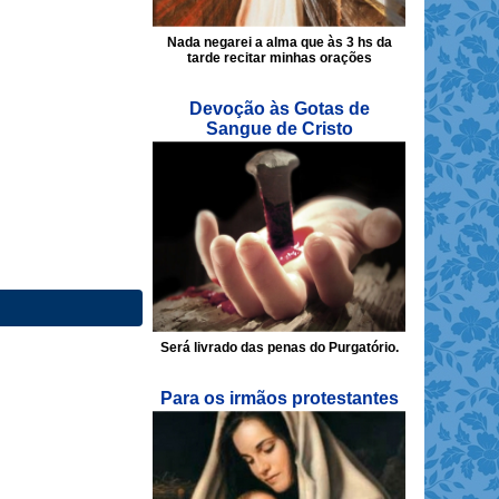
Nada negarei a alma que às 3 hs da
tarde recitar minhas orações
Devoção às Gotas de
Sangue de Cristo
Será livrado das penas do Purgatório.
Para os irmãos protestantes