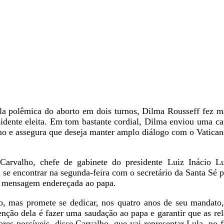
a polêmica do aborto em dois turnos, Dilma Rousseff fez m
sidente eleita. Em tom bastante cordial, Dilma enviou uma ca
o e assegura que deseja manter amplo diálogo com o Vatican
Carvalho, chefe de gabinete do presidente Luiz Inácio L
se encontrar na segunda-feira com o secretário da Santa Sé 
a mensagem endereçada ao papa.
, mas promete se dedicar, nos quatro anos de seu mandato,
tenção dela é fazer uma saudação ao papa e garantir que as r
res possíveis, disse Carvalho, que vai representar Lula, no 