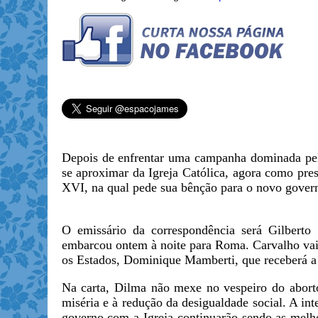
Depois de enfrentar uma campanha dominada pel
se aproximar da Igreja Católica, agora como pre
XVI, na qual pede sua bênção para o novo govern
O emissário da correspondência será Gilberto 
embarcou ontem à noite para Roma. Carvalho vai 
os Estados, Dominique Mamberti, que receberá 
Na carta, Dilma não mexe no vespeiro do aborto
miséria e à redução da desigualdade social. A in
governo com a Igreja continuarão sendo as melho