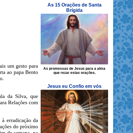
As 15 Orações de Santa
Brígida
ais um gesto para
As promessas de Jesus para a alma
rta ao papa Bento
que rezar estas orações.
o.
Jesus eu Confio em vós
ula da Silva, que
para Relações com
 à erradicação da
elações do próximo
fim de semana, na