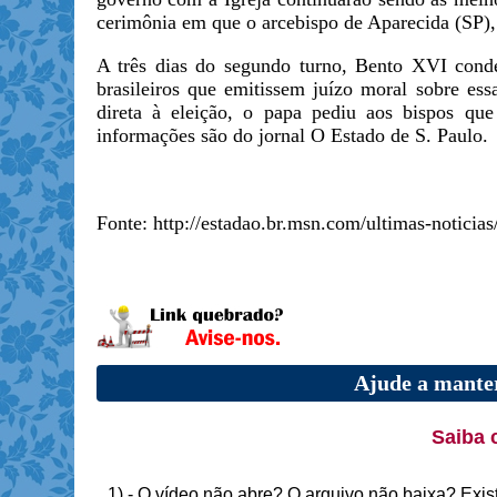
cerimônia em que o arcebispo de Aparecida (SP
A três dias do segundo turno, Bento XVI conde
brasileiros que emitissem juízo moral sobre ess
direta à eleição, o papa pediu aos bispos q
informações são do jornal O Estado de S. Paulo.
Fonte: http://estadao.br.msn.com/ultimas-notici
Ajude a manter
Saiba 
1) - O vídeo não abre? O arquivo não baixa? Exis