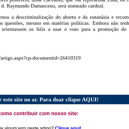
), d. Raymundo Damasceno, será nomeado cardeal.
nou a descriminalização do aborto e da eutanásia e reco
as questões, mesmo em matérias políticas. Embora não tenha
ue orientassem os fiéis a usar o voto para a promoção 
as/artigo.aspx?cp-documentid=26410319
 este site no ar. Para doar clique AQUI!
como contribuir com nosso site:
te algum erro neste artigo?
Clique aqui!