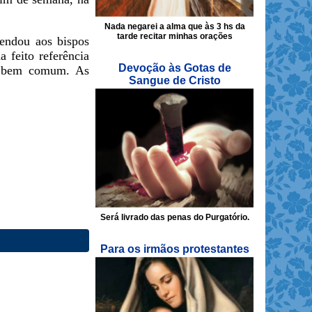
Nada negarei a alma que às 3 hs da
tarde recitar minhas orações
mendou aos bispos
 feito referência
Devoção às Gotas de
do bem comum. As
Sangue de Cristo
Será livrado das penas do Purgatório.
Para os irmãos protestantes