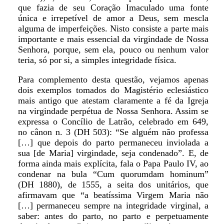
que fazia de seu Coração Imaculado uma fonte
única e irrepetível de amor a Deus, sem mescla
alguma de imperfeições. Nisto consiste a parte mais
importante e mais essencial da virgindade de Nossa
Senhora, porque, sem ela, pouco ou nenhum valor
teria, só por si, a simples integridade física.
Para complemento desta questão, vejamos apenas
dois exemplos tomados do Magistério eclesiástico
mais antigo que atestam claramente a fé da Igreja
na virgindade perpétua de Nossa Senhora. Assim se
expressa o Concílio de Latrão, celebrado em 649,
no cânon n. 3 (DH 503): “Se alguém não professa
[…] que depois do parto permaneceu inviolada a
sua [de Maria] virgindade, seja condenado”. E, de
forma ainda mais explícita, fala o Papa Paulo IV, ao
condenar na bula “Cum quorumdam hominum”
(DH 1880), de 1555, a seita dos unitários, que
afirmavam que “a beatíssima Virgem Maria não
[…] permaneceu sempre na integridade virginal, a
saber: antes do parto, no parto e perpetuamente