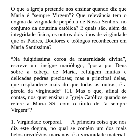
O que a Igreja pretende nos ensinar quando diz que
Maria é “sempre Virgem”? Que relevância tem o
dogma da virgindade perpétua de Nossa Senhora no
conjunto da doutrina católica? E quais são, além da
integridade física, os outros dois tipos de virgindade
que os Padres, Doutores e teólogos reconhecem em
Maria Santíssima?
“Na fulgidíssima coroa da maternidade divina”,
escreve um insígne mariólogo, “posta por Deus
sobre a cabeça de Maria, refulgem muitas e
delicadas pedras preciosas; mas a principal delas,
que resplandece mais do que todas as outras, é a
pérola da virgindade” [1]. Mas o que, afinal de
contas, nos quer ensinar a Igreja Católica quando se
refere a Maria SS. com o título de “a sempre
Virgem”?
1. Virgindade corporal. — A primeira coisa que nos
diz este dogma, no qual se contém um dos mais
belos privilégios marianos, é a virginidade material,