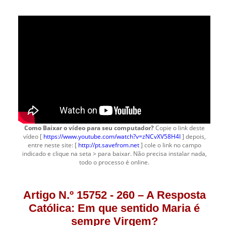
Como Baixar o vídeo para seu computador?
Copie o link deste
vídeo [
https://www.youtube.com/watch?v=zNCvXV58H4I
] depois,
entre neste site: [
http://pt.savefrom.net
] cole o link no campo
indicado e clique na seta > para baixar. Não precisa instalar nada,
todo o processo é online.
Artigo N.º 15752 - 260 – A Resposta
Católica: Em que sentido Maria é
sempre Virgem?