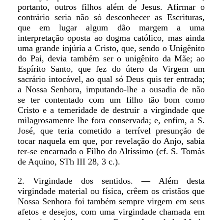
portanto, outros filhos além de Jesus. Afirmar o
contrário seria não só desconhecer as Escrituras,
que em lugar algum dão margem a uma
interpretação oposta ao dogma católico, mas ainda
uma grande injúria a Cristo, que, sendo o Unigênito
do Pai, devia também ser o unigênito da Mãe; ao
Espírito Santo, que fez do útero da Virgem um
sacrário intocável, ao qual só Deus quis ter entrada;
a Nossa Senhora, imputando-lhe a ousadia de não
se ter contentado com um filho tão bom como
Cristo e a temeridade de destruir a virgindade que
milagrosamente lhe fora conservada; e, enfim, a S.
José, que teria cometido a terrível presunção de
tocar naquela em que, por revelação do Anjo, sabia
ter-se encarnado o Filho do Altíssimo (cf. S. Tomás
de Aquino, STh III 28, 3 c.).
2. Virgindade dos sentidos. — Além desta
virgindade material ou física, crêem os cristãos que
Nossa Senhora foi também sempre virgem em seus
afetos e desejos, com uma virgindade chamada em