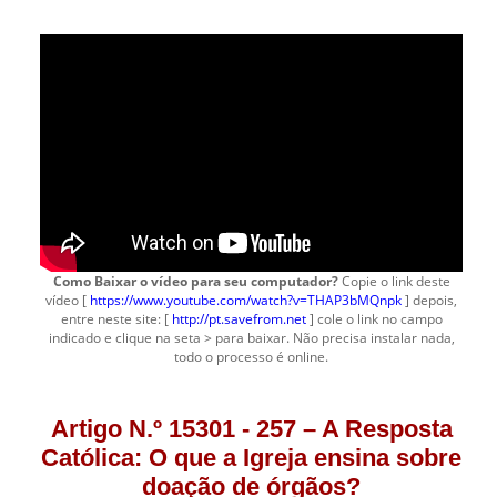
Como Baixar o vídeo para seu computador?
Copie o link deste
vídeo [
https://www.youtube.com/watch?v=THAP3bMQnpk
] depois,
entre neste site: [
http://pt.savefrom.net
] cole o link no campo
indicado e clique na seta > para baixar. Não precisa instalar nada,
todo o processo é online.
Artigo N.º 15301 - 257 – A Resposta
Católica: O que a Igreja ensina sobre
doação de órgãos?