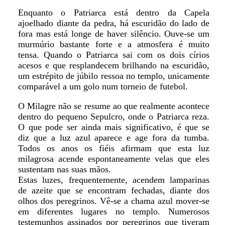
Enquanto o Patriarca está dentro da Capela
ajoelhado diante da pedra, há escuridão do lado de
fora mas está longe de haver silêncio. Ouve-se um
murmúrio bastante forte e a atmosfera é muito
tensa. Quando o Patriarca sai com os dois círios
acesos e que resplandecem brilhando na escuridão,
um estrépito de júbilo ressoa no templo, unicamente
comparável a um golo num torneio de futebol.
O Milagre não se resume ao que realmente acontece
dentro do pequeno Sepulcro, onde o Patriarca reza.
O que pode ser ainda mais significativo, é que se
diz que a luz azul aparece e age fora da tumba.
Todos os anos os fiéis afirmam que esta luz
milagrosa acende espontaneamente velas que eles
sustentam nas suas mãos.
Estas luzes, frequentemente, acendem lamparinas
de azeite que se encontram fechadas, diante dos
olhos dos peregrinos. Vê-se a chama azul mover-se
em diferentes lugares no templo. Numerosos
testemunhos assinados por peregrinos que tiveram