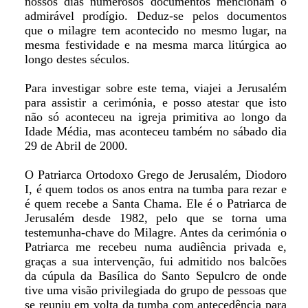
nossos dias numerosos documentos mencionam o
admirável prodígio. Deduz-se pelos documentos
que o milagre tem acontecido no mesmo lugar, na
mesma festividade e na mesma marca litúrgica ao
longo destes séculos.
Para investigar sobre este tema, viajei a Jerusalém
para assistir a cerimónia, e posso atestar que isto
não só aconteceu na igreja primitiva ao longo da
Idade Média, mas aconteceu também no sábado dia
29 de Abril de 2000.
O Patriarca Ortodoxo Grego de Jerusalém, Diodoro
I, é quem todos os anos entra na tumba para rezar e
é quem recebe a Santa Chama. Ele é o Patriarca de
Jerusalém desde 1982, pelo que se torna uma
testemunha-chave do Milagre. Antes da cerimónia o
Patriarca me recebeu numa audiência privada e,
graças a sua intervenção, fui admitido nos balcões
da cúpula da Basílica do Santo Sepulcro de onde
tive uma visão privilegiada do grupo de pessoas que
se reuniu em volta da tumba com antecedência para