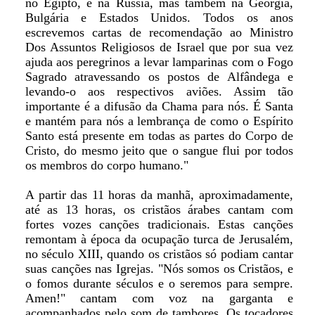
no Egipto, e na Rússia, mas também na Geórgia,
Bulgária e Estados Unidos. Todos os anos
escrevemos cartas de recomendação ao Ministro
Dos Assuntos Religiosos de Israel que por sua vez
ajuda aos peregrinos a levar lamparinas com o Fogo
Sagrado atravessando os postos de Alfândega e
levando-o aos respectivos aviões. Assim tão
importante é a difusão da Chama para nós. É Santa
e mantém para nós a lembrança de como o Espírito
Santo está presente em todas as partes do Corpo de
Cristo, do mesmo jeito que o sangue flui por todos
os membros do corpo humano."
A partir das 11 horas da manhã, aproximadamente,
até as 13 horas, os cristãos árabes cantam com
fortes vozes canções tradicionais. Estas canções
remontam à época da ocupação turca de Jerusalém,
no século XIII, quando os cristãos só podiam cantar
suas canções nas Igrejas. "Nós somos os Cristãos, e
o fomos durante séculos e o seremos para sempre.
Amen!" cantam com voz na garganta e
acompanhados pelo som de tambores. Os tocadores