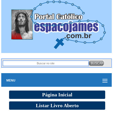
MENU
Página Inicial
Listar Livro Aberto