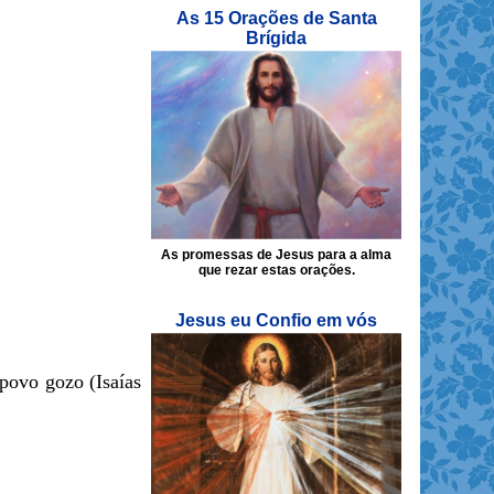
As 15 Orações de Santa
Brígida
As promessas de Jesus para a alma
que rezar estas orações.
Jesus eu Confio em vós
 povo gozo (Isaías