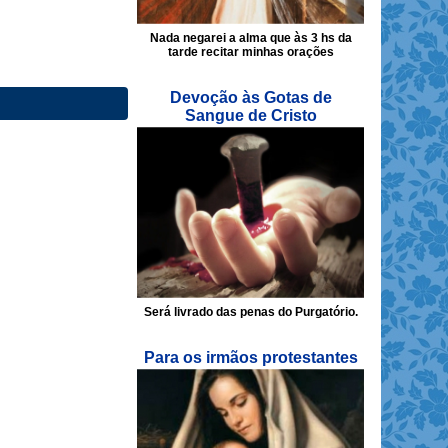
Nada negarei a alma que às 3 hs da
tarde recitar minhas orações
Devoção às Gotas de
Sangue de Cristo
Será livrado das penas do Purgatório.
Para os irmãos protestantes