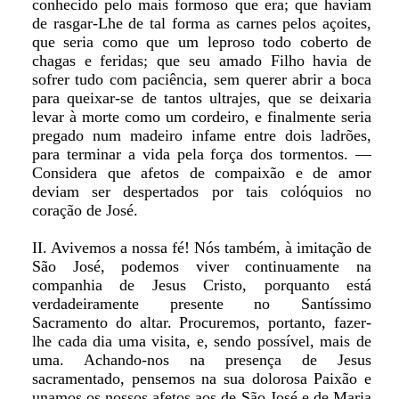
conhecido pelo mais formoso que era; que haviam
de rasgar-Lhe de tal forma as carnes pelos açoites,
que seria como que um leproso todo coberto de
chagas e feridas; que seu amado Filho havia de
sofrer tudo com paciência, sem querer abrir a boca
para queixar-se de tantos ultrajes, que se deixaria
levar à morte como um cordeiro, e finalmente seria
pregado num madeiro infame entre dois ladrões,
para terminar a vida pela força dos tormentos. —
Considera que afetos de compaixão e de amor
deviam ser despertados por tais colóquios no
coração de José.
II. Avivemos a nossa fé! Nós também, à imitação de
São José, podemos viver continuamente na
companhia de Jesus Cristo, porquanto está
verdadeiramente presente no Santíssimo
Sacramento do altar. Procuremos, portanto, fazer-
lhe cada dia uma visita, e, sendo possível, mais de
uma. Achando-nos na presença de Jesus
sacramentado, pensemos na sua dolorosa Paixão e
unamos os nossos afetos aos de São José e de Maria